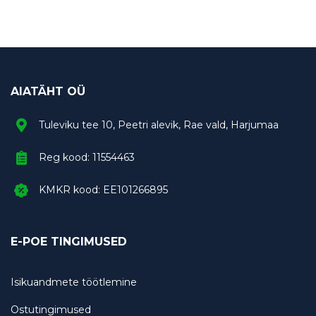
AIATÄHT OÜ
Tuleviku tee 10, Peetri alevik, Rae vald, Harjumaa
Reg kood: 11554463
KMKR kood: EE101266895
E-POE TINGIMUSED
Isikuandmete töötlemine
Ostutingimused