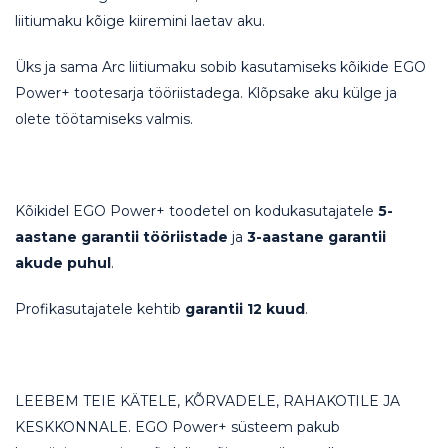
liitiumaku kõige kiiremini laetav aku.
Üks ja sama Arc liitiumaku sobib kasutamiseks kõikide EGO
Power+ tootesarja tööriistadega. Klõpsake aku külge ja
olete töötamiseks valmis.
Kõikidel EGO Power+ toodetel on kodukasutajatele
5-
aastane garantii tööriistade
ja
3-aastane garantii
akude puhul
.
Profikasutajatele kehtib
garantii 12 kuud
.
LEEBEM TEIE KÄTELE, KÕRVADELE, RAHAKOTILE JA
KESKKONNALE. EGO Power+ süsteem pakub