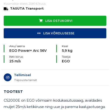
Kuumakse alates 23,81 €/kuus
TASUTA Transport
LISA OSTUKORVI
LISA VÕRDLUSESSE
Aku/ seeria
Kaal
EGO Power+ Arc 56V
5,9 kg
Keti kiirus
Tootja
25 m/s
EGO
Tellimisel
Täpsusta tarnet
TOOTEST
CS2000E on EGO võimsaim kodukasutussaag, avaldades
muljet 25m/s ketikiiruse ning uue ja parema kaalujaotusega.