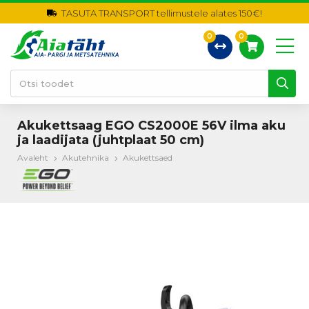
TASUTA TRANSPORT tellimustele alates 150€!
0
0
Akukettsaag EGO CS2000E 56V ilma aku
ja laadijata (juhtplaat 50 cm)
Avaleht
Akutehnika
Akukettsaed