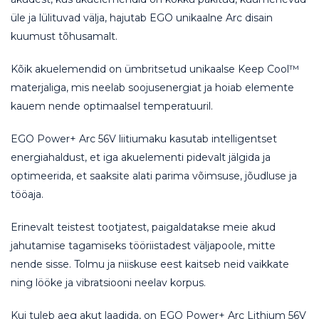
üle ja lülituvad välja, hajutab EGO unikaalne Arc disain
kuumust tõhusamalt.
Kõik akuelemendid on ümbritsetud unikaalse Keep Cool™
materjaliga, mis neelab soojusenergiat ja hoiab elemente
kauem nende optimaalsel temperatuuril.
EGO Power+ Arc 56V liitiumaku kasutab intelligentset
energiahaldust, et iga akuelementi pidevalt jälgida ja
optimeerida, et saaksite alati parima võimsuse, jõudluse ja
tööaja.
Erinevalt teistest tootjatest, paigaldatakse meie akud
jahutamise tagamiseks tööriistadest väljapoole, mitte
nende sisse. Tolmu ja niiskuse eest kaitseb neid vaikkate
ning lööke ja vibratsiooni neelav korpus.
Kui tuleb aeg akut laadida, on EGO Power+ Arc Lithium 56V