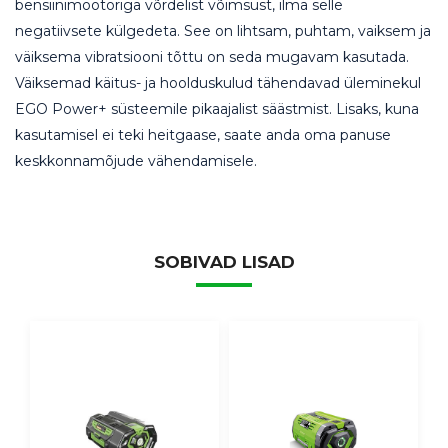
bensiinimootoriga võrdelist võimsust, ilma selle
negatiivsete külgedeta. See on lihtsam, puhtam, vaiksem ja
väiksema vibratsiooni tõttu on seda mugavam kasutada.
Väiksemad käitus- ja hoolduskulud tähendavad üleminekul
EGO Power+ süsteemile pikaajalist säästmist. Lisaks, kuna
kasutamisel ei teki heitgaase, saate anda oma panuse
keskkonnamõjude vähendamisele.
SOBIVAD LISAD