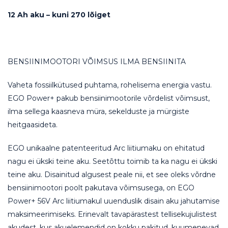
12 Ah aku – kuni 270 lõiget
BENSIINIMOOTORI VÕIMSUS ILMA BENSIINITA
Vaheta fossiilkütused puhtama, rohelisema energia vastu.
EGO Power+ pakub bensiinimootorile võrdelist võimsust,
ilma sellega kaasneva müra, sekelduste ja mürgiste
heitgaasideta.
EGO unikaalne patenteeritud Arc liitiumaku on ehitatud
nagu ei ükski teine aku. Seetõttu toimib ta ka nagu ei ükski
teine aku. Disainitud algusest peale nii, et see oleks võrdne
bensiinimootori poolt pakutava võimsusega, on EGO
Power+ 56V Arc liitiumakul uuenduslik disain aku jahutamise
maksimeerimiseks. Erinevalt tavapärastest tellisekujulistest
akudest, kus akuelemendid on kokku pakitud, kuumenevad