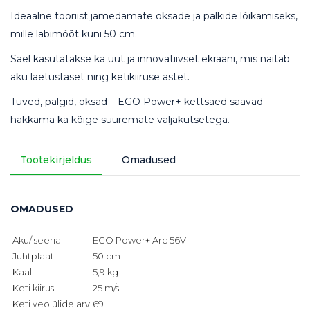
Ideaalne tööriist jämedamate oksade ja palkide lõikamiseks,
mille läbimõõt kuni 50 cm.
Sael kasutatakse ka uut ja innovatiivset ekraani, mis näitab
aku laetustaset ning ketikiiruse astet.
Tüved, palgid, oksad – EGO Power+ kettsaed saavad
hakkama ka kõige suuremate väljakutsetega.
Tootekirjeldus
Omadused
OMADUSED
Aku/ seeria
EGO Power+ Arc 56V
Juhtplaat
50 cm
Kaal
5,9 kg
Keti kiirus
25 m/s
Keti veolülide arv
69