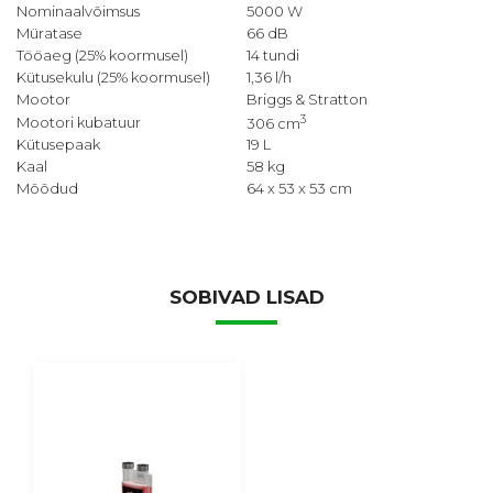
Nominaalvõimsus
5000 W
Müratase
66 dB
Tööaeg (25% koormusel)
14 tundi
Kütusekulu (25% koormusel)
1,36 l/h
Mootor
Briggs & Stratton
3
Mootori kubatuur
306 cm
Kütusepaak
19 L
Kaal
58 kg
Mõõdud
64 x 53 x 53 cm
SOBIVAD LISAD