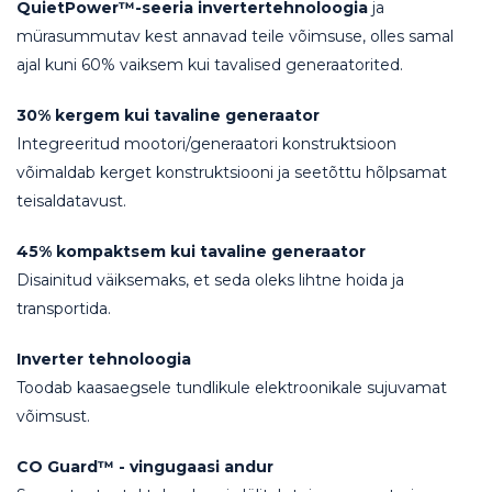
QuietPower™-seeria invertertehnoloogia
ja
mürasummutav kest annavad teile võimsuse, olles samal
ajal kuni 60% vaiksem kui tavalised generaatorited.
30% kergem kui tavaline generaator
Integreeritud mootori/generaatori konstruktsioon
võimaldab kerget konstruktsiooni ja seetõttu hõlpsamat
teisaldatavust.
45% kompaktsem kui tavaline generaator
Disainitud väiksemaks, et seda oleks lihtne hoida ja
transportida.
Inverter tehnoloogia
Toodab kaasaegsele tundlikule elektroonikale sujuvamat
võimsust.
CO Guard™ - vingugaasi andur