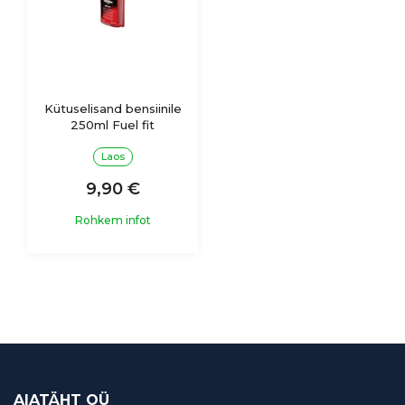
Kütuselisand bensiinile
250ml Fuel fit
Laos
9,90 €
Rohkem infot
AIATÄHT OÜ