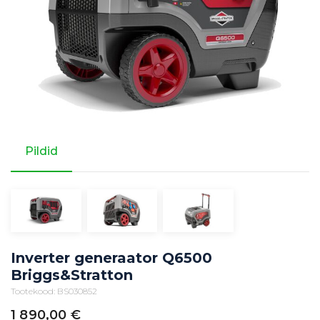
Pildid
Inverter generaator Q6500
Briggs&Stratton
Tootekood: BS030852
1 890,00
€