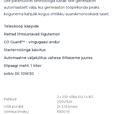
See patentootel tehnoloogia lülitab teie generaatori
automaatselt välja, kui generaatori tööpiirkonda peaks
kogunema kahjulik kogus ohtlikku süsinikmonooksiidi taset.
Teleskoop käepide
Rattad lihtsustavad liigutamist
CO Guard™ - vingugaasi andur
Starternööriga käivitus
Automaatne väljalülitus vähese õlitaseme juures
õlipaagi maht: 1 liiter
sobiv õli: 10W30
2 x 230 V/16A EU; 1 x IEC
Pistikud
230V/32A
USB pordid
2x 3,1A (max)
Võimsus (maks.)
6500 W