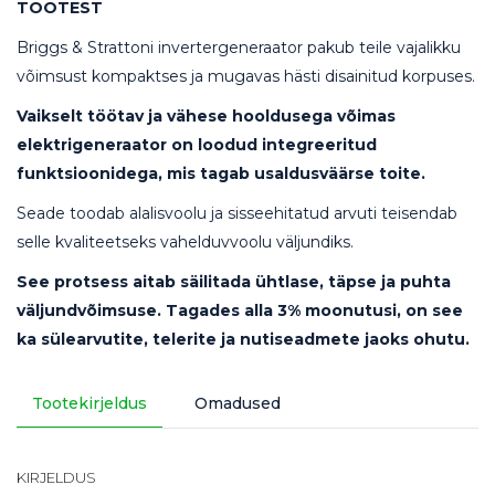
TOOTEST
Briggs & Strattoni invertergeneraator pakub teile vajalikku
võimsust kompaktses ja mugavas hästi disainitud korpuses.
Vaikselt töötav ja vähese hooldusega võimas
elektrigeneraator on loodud integreeritud
funktsioonidega, mis tagab usaldusväärse toite.
Seade toodab alalisvoolu ja sisseehitatud arvuti teisendab
selle kvaliteetseks vahelduvvoolu väljundiks.
See protsess aitab säilitada ühtlase, täpse ja puhta
väljundvõimsuse. Tagades alla 3% moonutusi, on see
ka sülearvutite, telerite ja nutiseadmete jaoks ohutu.
Tootekirjeldus
Omadused
KIRJELDUS