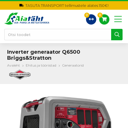
TASUTA TRANSPORT tellimustele alates 150€!
0
0
Inverter generaator Q6500
Briggs&Stratton
Avaleht
Ehitus ja tööriistad
Generaatorid