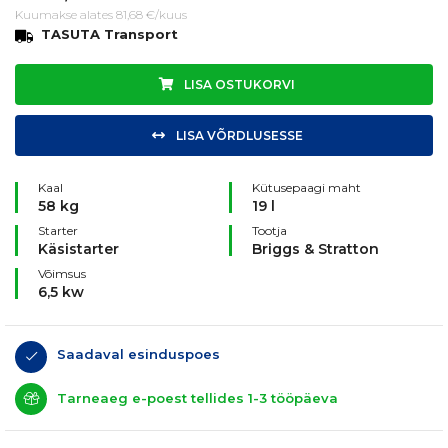
Kuumakse alates 81,68 €/kuus
TASUTA Transport
LISA OSTUKORVI
LISA VÕRDLUSESSE
Kaal
Kütusepaagi maht
58 kg
19 l
Starter
Tootja
Käsistarter
Briggs & Stratton
Võimsus
6,5 kw
Saadaval esinduspoes
Tarneaeg e-poest tellides 1-3 tööpäeva