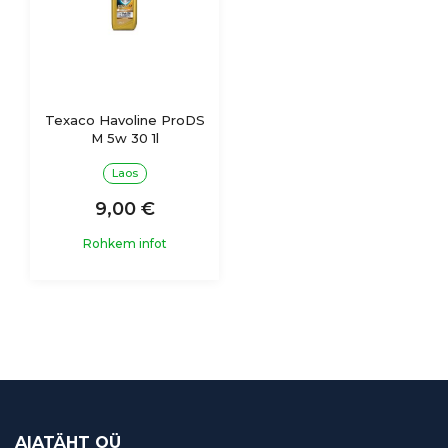
Texaco Havoline ProDS
M 5w 30 1l
Laos
9,00 €
Rohkem infot
AIATÄHT OÜ