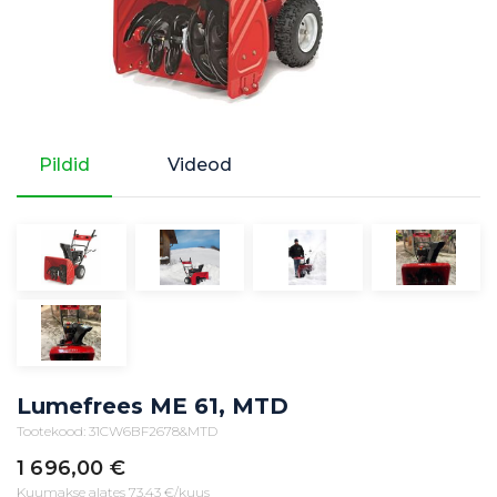
Pildid
Videod
Lumefrees ME 61, MTD
Tootekood: 31CW6BF2678&MTD
1 696,00
€
Kuumakse alates 73,43 €/kuus