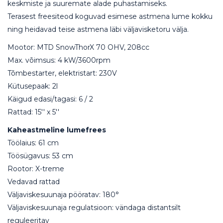
keskmiste ja suuremate alade puhastamiseks.
Terasest freesiteod koguvad esimese astmena lume kokku
ning heidavad teise astmena läbi väljavisketoru välja.
Mootor: MTD SnowThorX 70 OHV, 208cc
Max. võimsus: 4 kW/3600rpm
Tõmbestarter, elektristart: 230V
Kütusepaak: 2l
Käigud edasi/tagasi: 6 / 2
Rattad: 15'' x 5''
Kaheastmeline lumefrees
Töölaius: 61 cm
Töösügavus: 53 cm
Rootor: X-treme
Vedavad rattad
Väljaviskesuunaja pööratav: 180°
Väljaviskesuunaja regulatsioon: vändaga distantsilt
reguleeritav