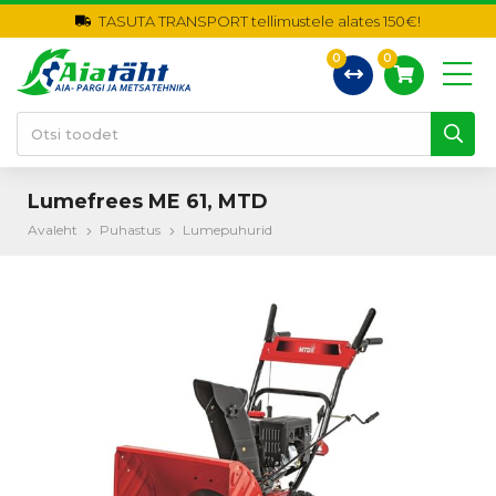
TASUTA TRANSPORT tellimustele alates 150€!
0
0
Lumefrees ME 61, MTD
Avaleht
Puhastus
Lumepuhurid