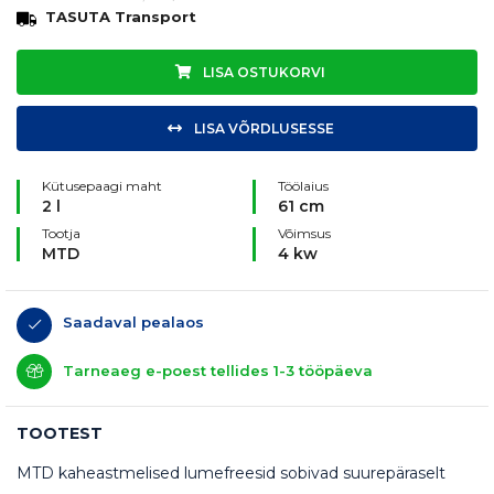
TASUTA Transport
LISA OSTUKORVI
LISA VÕRDLUSESSE
Kütusepaagi maht
Töölaius
2 l
61 cm
Tootja
Võimsus
MTD
4 kw
Saadaval pealaos
Tarneaeg e-poest tellides 1-3 tööpäeva
TOOTEST
MTD kaheastmelised lumefreesid sobivad suurepäraselt