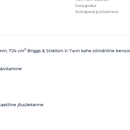
Seisupidur
Kohapeal pööramine
3
/min, 724 cm
Briggs & Stratton V-Twin kahe silindriline bensi
käivitamine
taatiline jõuülekanne