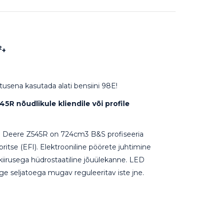
2
+
usena kasutada alati bensiini 98E!
R nõudlikule kliendile või profile
n Deere Z545R on 724cm3 B&S profiseeria
pritse (EFI). Elektrooniline pöörete juhtimine
kiirusega hüdrostaatiline jõuülekanne. LED
ge seljatoega mugav reguleeritav iste jne.