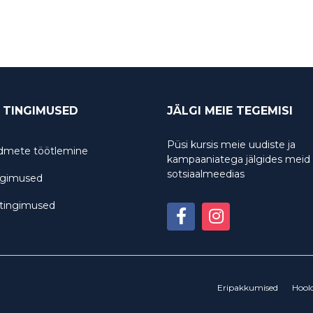
 TINGIMUSED
JÄLGI MEIE TEGEMISI
Püsi kursis meie uudiste ja
ndmete töötlemine
kampaaniatega jälgides meid
sotsiaalmeedias
ngimused
itingimused
Eripakkumised
Hool