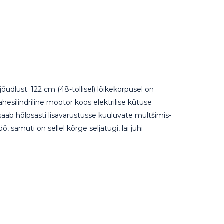
dlust. 122 cm (48-tollisel) lõikekorpusel on
ahesilindriline mootor koos elektrilise kütuse
saab hõlpsasti lisavarustusse kuuluvate multšimis-
samuti on sellel kõrge seljatugi, lai juhi