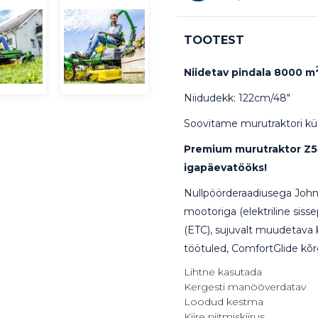
TOOTEST
Niidetav pindala 8000 m
Niidudekk: 122cm/48"
Soovitame murutraktori küt
Premium murutraktor Z545
igapäevatööks!
Nullpöörderaadiusega Joh
mootoriga (elektriline sisse
(ETC), sujuvalt muudetava 
töötuled, ComfortGlide kõr
Lihtne kasutada
Kergesti manööverdatav
Loodud kestma
Kiire niitmiskiirus