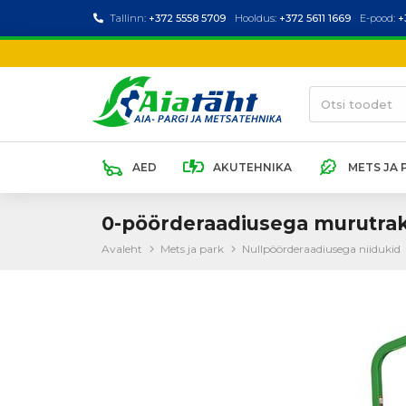
Tallinn:
+372 5558 5709
Hooldus:
+372 5611 1669
E-pood:
+
AED
AKUTEHNIKA
METS JA 
0-pöörderaadiusega murutrak
Avaleht
Mets ja park
Nullpöörderaadiusega niidukid