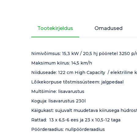
Tootekirjeldus
Omadused
Nimivõimsus: 15,3 kW / 20,5 hj pööretel 3250 p
Maksimum kiirus: 14,5 km/h
Niiduseade: 122 cm High Capacity / elektriline 
Lõikekorpuse tõstmissüsteem: jalgpedaal
Multšimine: lisavarustus
Koguja: lisavarustus 230l
Käigukast: sujuvalt muudetava kiirusega hüdros
Rattad: 13 x 6,5-6 ees ja 23 x 10,5-12 taga
Pöörderaadius: nullpöörderaadius