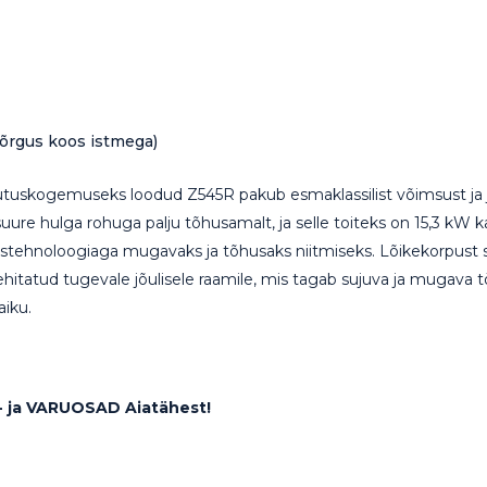
õrgus koos istmega)
tuskogemuseks loodud Z545R pakub esmaklassilist võimsust ja jõu
suure hulga rohuga palju tõhusamalt, ja selle toiteks on 15,3 kW k
timistehnoloogiaga mugavaks ja tõhusaks niitmiseks. Lõikekorpust 
atud tugevale jõulisele raamile, mis tagab sujuva ja mugava töö, 
aiku.
 ja VARUOSAD Aiatähest!