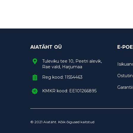
AIATÄHT OÜ
E-POE
Tuleviku tee 10, Peetri alevik,
Isikua
Rae vald, Harjumaa
Ostuti
Reg kood: 11554463
Garanti
KMKR kood: EE101266895
© 2021 Aiatäht. Kõik õigused kaitstud