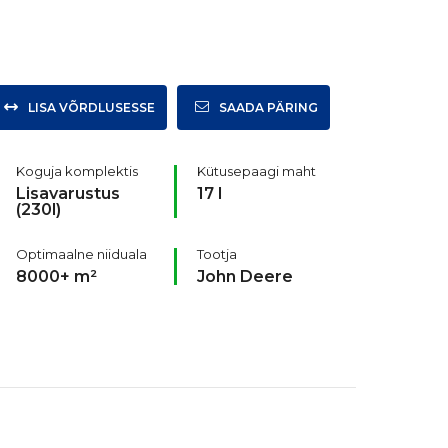
LISA VÕRDLUSESSE
SAADA PÄRING
Koguja komplektis
Kütusepaagi maht
Lisavarustus
17 l
(230l)
Optimaalne niiduala
Tootja
8000+ m²
John Deere