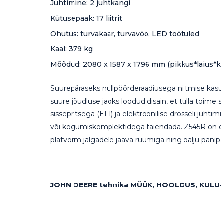
Juhtimine: 2 juhtkangi
Kütusepaak: 17 liitrit
Ohutus: turvakaar, turvavöö, LED töötuled
Kaal: 379 kg
Mõõdud: 2080 x 1587 x 1796 mm (pikkus*laius*k
Suurepäraseks nullpöörderaadiusega niitmise kasu
suure jõudluse jaoks loodud disain, et tulla toime 
sissepritsega (EFI) ja elektroonilise drosseli juh
või kogumiskomplektidega täiendada. Z545R on ehit
platvorm jalgadele jääva ruumiga ning palju panip
JOHN DEERE tehnika MÜÜK, HOOLDUS, KULU-