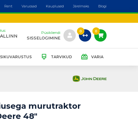
Rent
Varuosad
Kauplused
Järelmaks
Blogi
lus:
0
0
Püsikliendi
TALLINN
SISSELOGIMINE
ISIKUVARUSTUS
TARVIKUD
VARIA
iusega murutraktor
Deere 48"