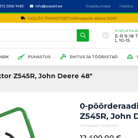
372 5556 7483
info@aiataht.ee
Eripakkumised
Hooldus
TASUTA TRANSPORT tellimustele alates 150€!
Avatud kaup
E-R 9-18 
L 10-15
PARK
PUHASTUS
EHITUS JA TÖÖRIISTAD
tor Z545R, John Deere 48"
0-pöörderaad
Z545R, John 
Tootekood: Z545R&JD
12 400,00
€