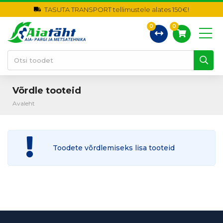
TASUTA TRANSPORT tellimustele alates 150€!
0
0
Võrdle tooteid
Avaleht
Toodete võrdlemiseks lisa tooteid