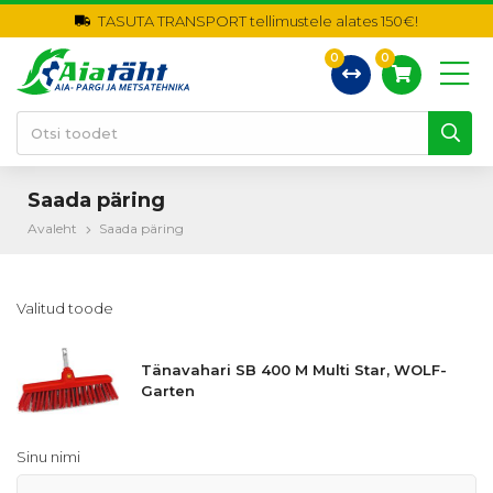
TASUTA TRANSPORT tellimustele alates 150€!
0
0
Saada päring
Avaleht
Saada päring
Valitud toode
Tänavahari SB 400 M Multi Star, WOLF-
Garten
Sinu nimi