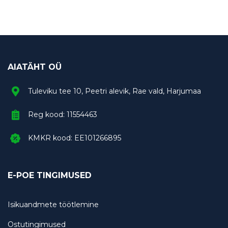
AIATÄHT OÜ
Tuleviku tee 10, Peetri alevik, Rae vald, Harjumaa
Reg kood: 11554463
KMKR kood: EE101266895
E-POE TINGIMUSED
Isikuandmete töötlemine
Ostutingimused