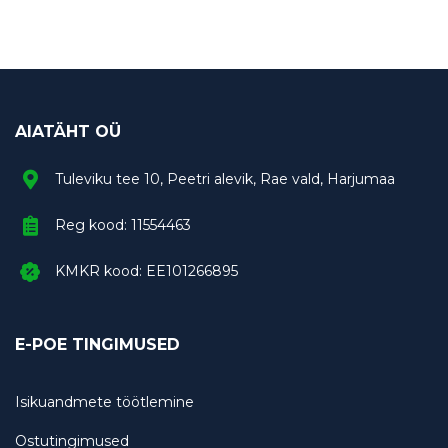
AIATÄHT OÜ
Tuleviku tee 10, Peetri alevik, Rae vald, Harjumaa
Reg kood: 11554463
KMKR kood: EE101266895
E-POE TINGIMUSED
Isikuandmete töötlemine
Ostutingimused