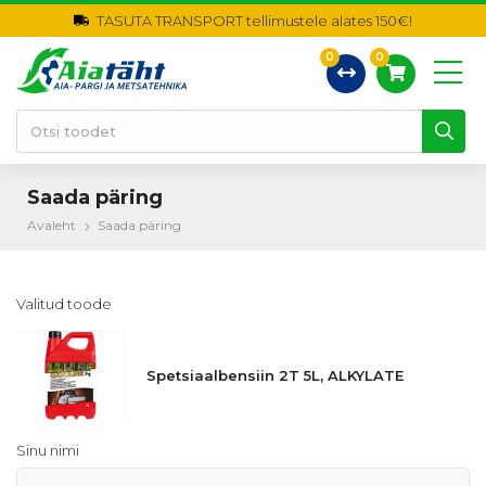
TASUTA TRANSPORT tellimustele alates 150€!
0
0
Saada päring
Avaleht
Saada päring
Valitud toode
Spetsiaalbensiin 2T 5L, ALKYLATE
Sinu nimi