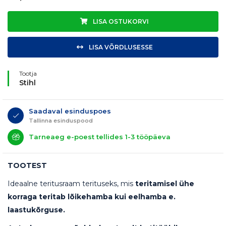
LISA OSTUKORVI
LISA VÕRDLUSESSE
Tootja
Stihl
Saadaval esinduspoes
Tallinna esinduspood
Tarneaeg e-poest tellides 1-3 tööpäeva
TOOTEST
Ideaalne teritusraam terituseks, mis
teritamisel ühe
korraga teritab lõikehamba kui eelhamba e.
laastukõrguse.