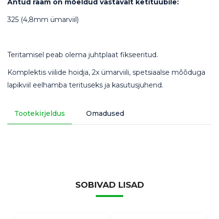
Antud raam on mõeldud vastavalt ketitüübile:
325 (4,8mm ümarviil)
Teritamisel peab olema juhtplaat fikseeritud.
Komplektis viilide hoidja, 2x ümarviili, spetsiaalse mõõduga
lapikviil eelhamba terituseks ja kasutusjuhend.
Tootekirjeldus
Omadused
SOBIVAD LISAD