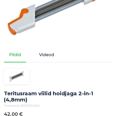
Pildid
Videod
Teritusraam viilid hoidjaga 2-in-1
(4,8mm)
Tootekood: 56057504304
42,00
€