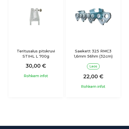
Teritusalus pitskruvi
Saekett 325 RMC3
STIHL L 700g
1,6mm 56hm (32cm)
30,00 €
Laos
22,00 €
Rohkem infot
Rohkem infot