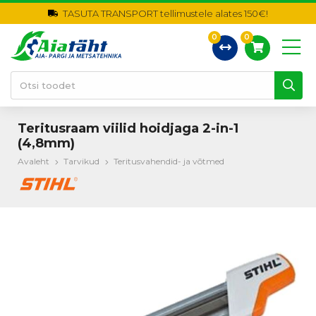
TASUTA TRANSPORT tellimustele alates 150€!
0
0
Teritusraam viilid hoidjaga 2-in-1
(4,8mm)
Avaleht
Tarvikud
Teritusvahendid- ja võtmed