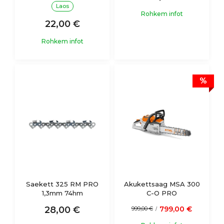
Laos
Rohkem infot
22,00 €
Rohkem infot
%
Saekett 325 RM PRO
Akukettsaag MSA 300
1,3mm 74hm
C-O PRO
28,00 €
799,00 €
999,00 €
/