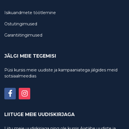
Isikuandmete töötlemine
Ostutingimused
Garantiitingimused
JÄLGI MEIE TEGEMISI
Püsi kursis meie uudiste ja kampaaniatega jälgides meid
sotsiaalmeedias
LIITUGE MEIE UUDISKIRJAGA
Liitu meie uudiskirjaga ning ole kursis Aiatähe uudiste ja