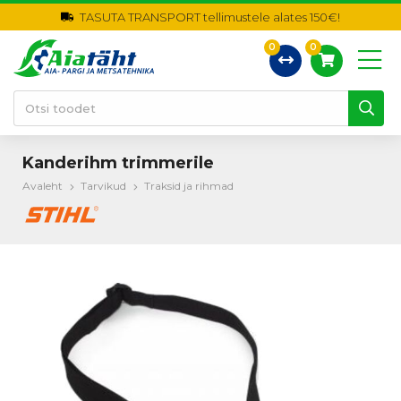
TASUTA TRANSPORT tellimustele alates 150€!
0
0
Kanderihm trimmerile
Avaleht
Tarvikud
Traksid ja rihmad