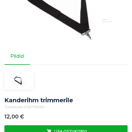
Pildid
Kanderihm trimmerile
Tootekood: 41307109000
12,00
€
LISA OSTUKORVI